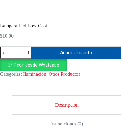
Lampara Led Low Cost
$
10.00
Lampara
Añadir al carrito
Led
Low
Cost
Pedir desde Whatsapp
cantidad
Categorías:
Iluminación
,
Otros Productos
Descripción
Valoraciones (0)