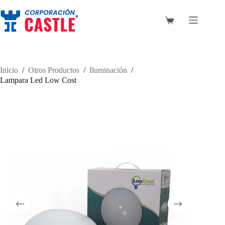
Saltar
al
contenido
Carro
de
compra
Inicio
/
Otros Productos
/
Iluminación
/
Lampara Led Low Cost