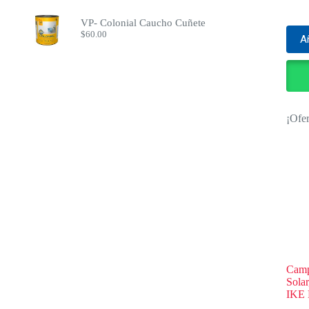
VP- Colonial Caucho Cuñete
$
60.00
Añ
¡Ofer
Camp
Sola
IKE 