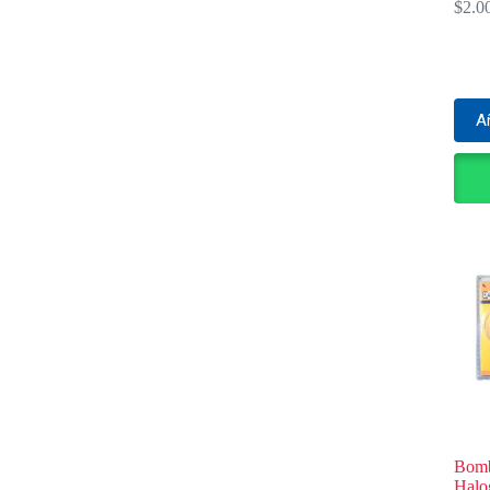
$
2.0
Añ
Bomb
Halo