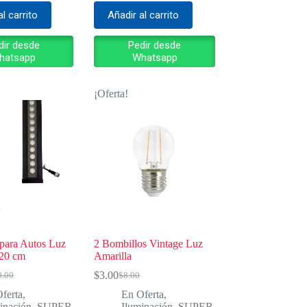
al carrito
Añadir al carrito
dir desde
Pedir desde
hatsapp
Whatsapp
¡Oferta!
 para Autos Luz
2 Bombillos Vintage Luz
120 cm
Amarilla
$
3.00
0.00
$
8.00
El
El
cio
cio
precio
precio
ferta
,
En Oferta
,
inal
al
original
actual
inación
,
SUPER
Iluminación
,
SUPER