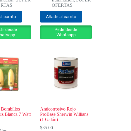
era:
es:
ERTAS
OFERTAS
0.00.
.00.
$8.00.
$3.00.
al carrito
Añadir al carrito
dir desde
Pedir desde
hatsapp
Whatsapp
 Bombillos
Anticorrosivo Rojo
z Blanca 7 Watt
ProBase Sherwin Willians
(1 Galón)
$
35.00
ferta
,