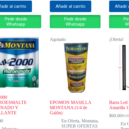
adir al carrito
Añadir al carrito
Añadir 
Pedir desde
Pedir desde
Pe
Whatsapp
Whatsapp
W
Agotado
¡Oferta!
2000
ROESMALTE
EPOMON MASILLA
Barra Led
INADO Y
MONTANA (1/4 de
Amarilla 
LLANTE
Galón)
$
60.00
$
12
El
El
00
En Oferta
,
Montana
,
pre
pre
En O
SUPER OFERTAS
orig
actu
Montana
Ilum