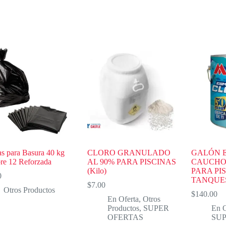
as para Basura 40 kg
CLORO GRANULADO
GALÓN 
bre 12 Reforzada
AL 90% PARA PISCINAS
CAUCHO
(Kilo)
PARA PI
0
TANQUE
$
7.00
Otros Productos
$
140.00
En Oferta
,
Otros
Productos
,
SUPER
En O
OFERTAS
SU