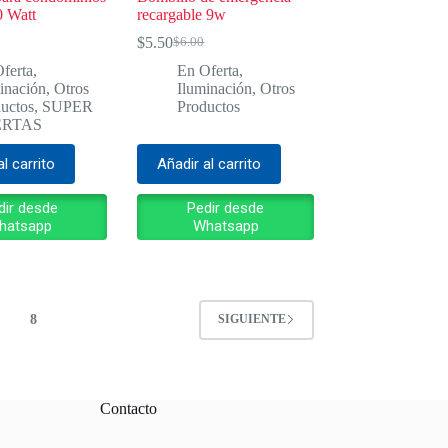
 Watt
recargable 9w
$
5.50
$
6.00
El
El
o
o
precio
precio
ferta
,
En Oferta
,
al
l
original
actual
inación
,
Otros
Iluminación
,
Otros
era:
es:
uctos
,
SUPER
Productos
.
.
$6.00.
$5.50.
ERTAS
al carrito
Añadir al carrito
dir desde
Pedir desde
hatsapp
Whatsapp
8
SIGUIENTE
Contacto