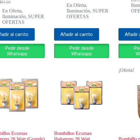
0
$
5.00
El
El
En Oferta
,
Ilum
precio
precio
En Oferta
,
Iluminación
,
SUPER
OF
original
actual
Iluminación
,
SUPER
OFERTAS
era:
es:
OFERTAS
$5.00.
$2.00.
adir al carrito
Añadir al carrito
Añadir 
Pedir desde
Pedir desde
Pe
Whatsapp
Whatsapp
W
¡Oferta!
illos Ecomax
Bombillos Ecomax
geno 28 Watt (Grande)
Halogeno 28 Watt
Bombillo 