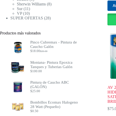
producto
8
Sherwin Williams
8
Añ
11
productos
Sur
11
10
productos
VP
10
productos
28
SUPER OFERTAS
28
productos
Productos más valorados
Pinco Cubremax - Pintura de
Caucho Galón
$
18.00
$
20.00
El
El
precio
precio
original
actual
Montana- Pintura Epoxica
era:
es:
Tanques y Tuberias Galón
$20.00.
$18.00.
$
100.00
Pintura de Caucho ABC
(GALÓN)
AV 
$
25.00
HID
SAT
BRI
Bombillos Ecomax Halogeno
28 Watt (Pequeño)
$
75.
$
0.50