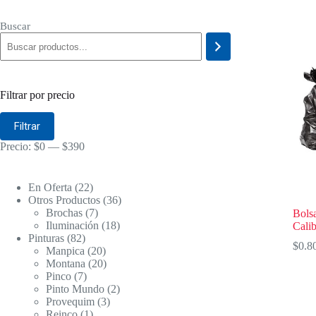
Buscar
Filtrar por precio
Precio
Precio
Filtrar
mínimo
máximo
Precio:
$0
—
$390
22
En Oferta
22
productos
36
Otros Productos
36
7
productos
Brochas
7
Bols
productos
18
Iluminación
18
Cali
82
productos
Pinturas
82
$
0.8
productos
20
Manpica
20
productos
20
Montana
20
7
productos
Pinco
7
productos
2
Pinto Mundo
2
3
productos
Provequim
3
1
productos
Reinco
1