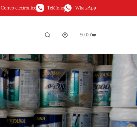
Correo electrónico
Teléfono
WhatsApp
$
0.00
Carro
de
compra