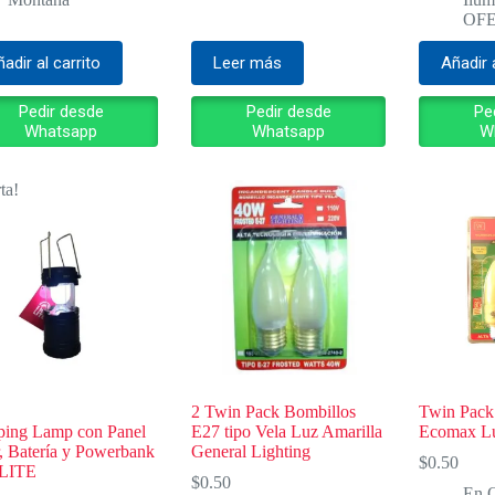
era:
es:
OF
$12
$60
adir al carrito
Leer más
Añadir 
Pedir desde
Pedir desde
Pe
Whatsapp
Whatsapp
W
ta!
2 Twin Pack Bombillos
Twin Pack
ing Lamp con Panel
E27 tipo Vela Luz Amarilla
Ecomax Lu
r, Batería y Powerbank
General Lighting
$
0.50
LITE
$
0.50
En O