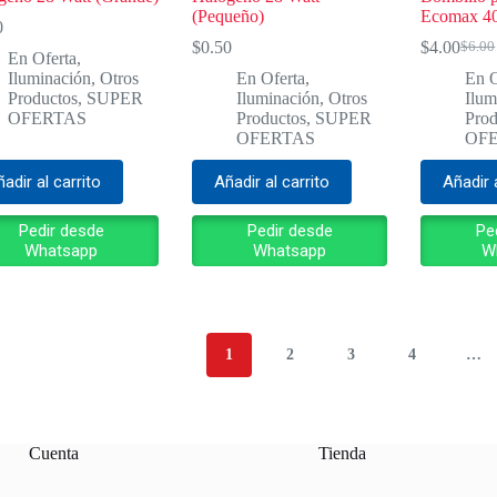
(Pequeño)
Ecomax 40
0
$
0.50
$
4.00
$
6.00
El
El
En Oferta
,
preci
preci
Iluminación
,
Otros
En Oferta
,
En O
origin
actua
Productos
,
SUPER
Iluminación
,
Otros
Ilum
era:
es:
OFERTAS
Productos
,
SUPER
Prod
$6.00
$4.00
OFERTAS
OF
adir al carrito
Añadir al carrito
Añadir 
Pedir desde
Pedir desde
Pe
Whatsapp
Whatsapp
W
1
2
3
4
…
Cuenta
Tienda