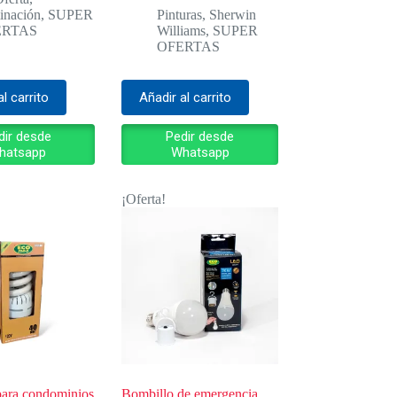
inación
,
SUPER
Pinturas
,
Sherwin
ERTAS
Williams
,
SUPER
OFERTAS
al carrito
Añadir al carrito
dir desde
Pedir desde
hatsapp
Whatsapp
¡Oferta!
para condominios
Bombillo de emergencia