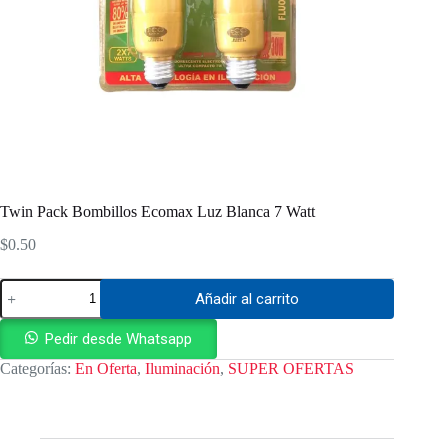
Twin Pack Bombillos Ecomax Luz Blanca 7 Watt
$
0.50
Twin
Añadir al carrito
Pack
Bombillos
Ecomax
Pedir desde Whatsapp
Luz
Categorías:
En Oferta
,
Iluminación
,
SUPER OFERTAS
Blanca
7
Watt
cantidad