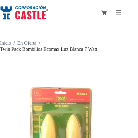
Saltar
al
contenido
Carro
de
compra
Inicio
/
En Oferta
/
Twin Pack Bombillos Ecomax Luz Blanca 7 Watt