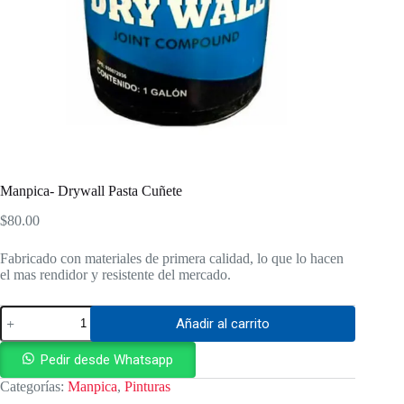
Manpica- Drywall Pasta Cuñete
$
80.00
Fabricado con materiales de primera calidad, lo que lo hacen
el mas rendidor y resistente del mercado.
Manpica-
Añadir al carrito
Drywall
Pasta
Cuñete
Pedir desde Whatsapp
cantidad
Categorías:
Manpica
,
Pinturas