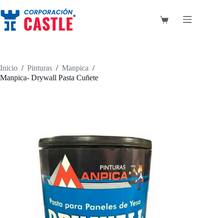
Saltar
al
contenido
Carro
de
compra
Inicio
/
Pinturas
/
Manpica
/
Manpica- Drywall Pasta Cuñete