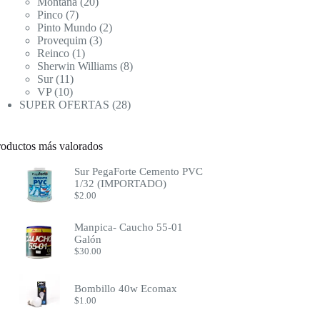
productos
20
Montana
20
7
productos
Pinco
7
productos
2
Pinto Mundo
2
3
productos
Provequim
3
1
productos
Reinco
1
producto
8
Sherwin Williams
8
11
productos
Sur
11
10
productos
VP
10
productos
28
SUPER OFERTAS
28
productos
roductos más valorados
Sur PegaForte Cemento PVC
1/32 (IMPORTADO)
$
2.00
Manpica- Caucho 55-01
Galón
$
30.00
Bombillo 40w Ecomax
$
1.00