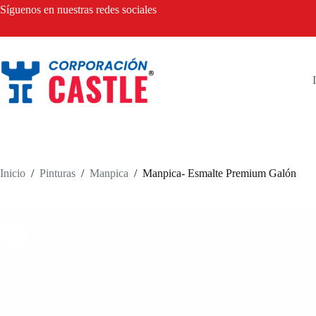
Saltar
Síguenos en nuestras redes sociales
al
contenido
Inicio
/
Pinturas
/
Manpica
/
Manpica- Esmalte Premium Galón