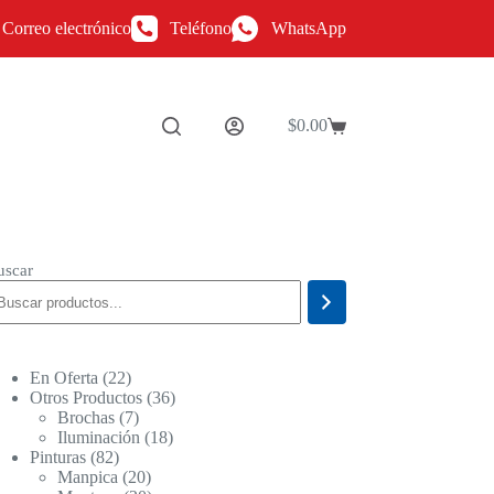
Correo electrónico
Teléfono
WhatsApp
$
0.00
Carro
de
compra
uscar
22
En Oferta
22
productos
36
Otros Productos
36
7
productos
Brochas
7
productos
18
Iluminación
18
82
productos
Pinturas
82
productos
20
Manpica
20