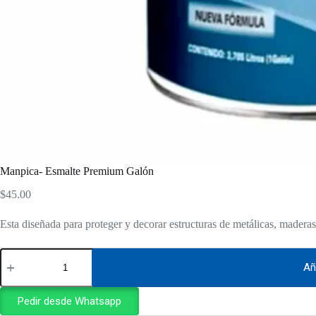
Manpica- Esmalte Premium Galón
$
45.00
Esta diseñada para proteger y decorar estructuras de metálicas, madera
Manpica-
Esmalte
Añ
Premium
Galón
Pedir desde Whatsapp
cantidad