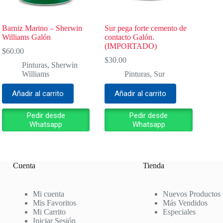
Barniz Marino – Sherwin
Sur pega forte cemento de
Williams Galón
contacto Galón.
(IMPORTADO)
$
60.00
$
30.00
Pinturas
,
Sherwin
Williams
Pinturas
,
Sur
Añadir al carrito
Añadir al carrito
Pedir desde
Pedir desde
Whatsapp
Whatsapp
Cuenta
Tienda
Mi cuenta
Nuevos Productos
Mis Favoritos
Más Vendidos
Mi Carrito
Especiales
Iniciar Sesión