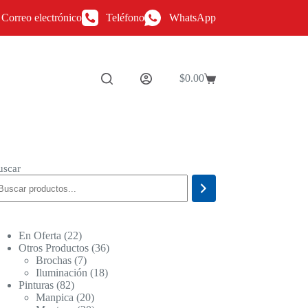
Correo electrónico
Teléfono
WhatsApp
$
0.00
Carro
de
compra
uscar
22
En Oferta
22
productos
36
Otros Productos
36
7
productos
Brochas
7
productos
18
Iluminación
18
82
productos
Pinturas
82
productos
20
Manpica
20