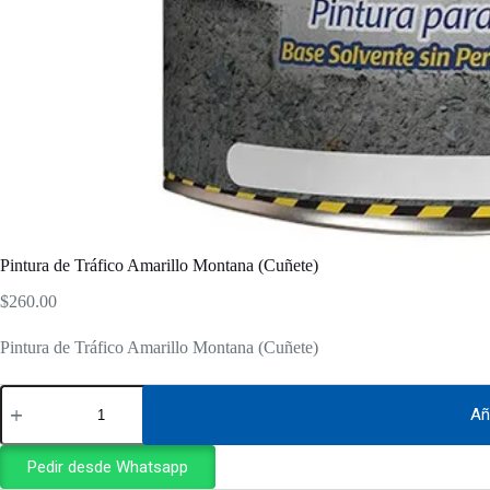
Pintura de Tráfico Amarillo Montana (Cuñete)
$
260.00
Pintura de Tráfico Amarillo Montana (Cuñete)
Pintura
de
Añ
Tráfico
Amarillo
Pedir desde Whatsapp
Montana
(Cuñete)