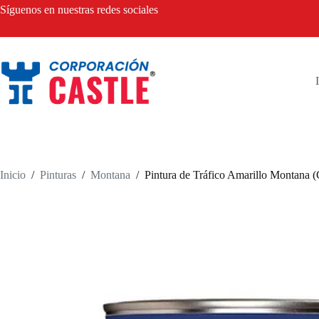
Saltar
Síguenos en nuestras redes sociales
al
contenido
Inicio
/
Pinturas
/
Montana
/
Pintura de Tráfico Amarillo Montana (