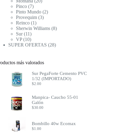
productos
20
Montana
20
7
productos
Pinco
7
productos
2
Pinto Mundo
2
3
productos
Provequim
3
1
productos
Reinco
1
producto
8
Sherwin Williams
8
11
productos
Sur
11
10
productos
VP
10
productos
28
SUPER OFERTAS
28
productos
roductos más valorados
Sur PegaForte Cemento PVC
1/32 (IMPORTADO)
$
2.00
Manpica- Caucho 55-01
Galón
$
30.00
Bombillo 40w Ecomax
$
1.00